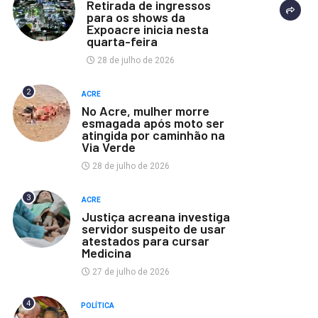
Retirada de ingressos
para os shows da
Expoacre inicia nesta
quarta-feira
28 de julho de 2026
2
ACRE
No Acre, mulher morre
esmagada após moto ser
atingida por caminhão na
Via Verde
28 de julho de 2026
3
ACRE
Justiça acreana investiga
servidor suspeito de usar
atestados para cursar
Medicina
27 de julho de 2026
4
POLÍTICA