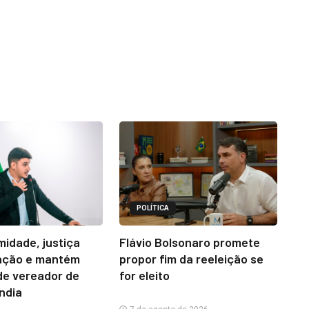
POLÍTICA
midade, justiça
Flávio Bolsonaro promete
ação e mantém
propor fim da reeleição se
e vereador de
for eleito
ândia