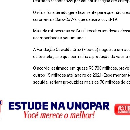
resfriado responsável por causar infecção em chimp
O vírus foi alterado geneticamente para que não cr
coronavírus Sars-CoV-2, que causa a covid-19.
Mais de mil pessoas no Brasil receberam doses dess
acompanhadas por um ano.
A Fundação Oswaldo Cruz (Fiocruz) negociou um aco
de tecnologia, o que permitiria a produção da vacina n
O acordo, estimado em quase R$ 700 milhões, prevê
outros 15 milhões até janeiro de 2021. Esse montante
seguida, seriam produzidas mais de 70 milhões de do