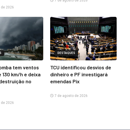
7 de agosto de 2026
 de 2026
S
DESTAQUES
omba tem ventos
TCU identificou desvios de
e 130 km/h e deixa
dinheiro e PF investigará
 destruição no
emendas Pix
7 de agosto de 2026
 de 2026