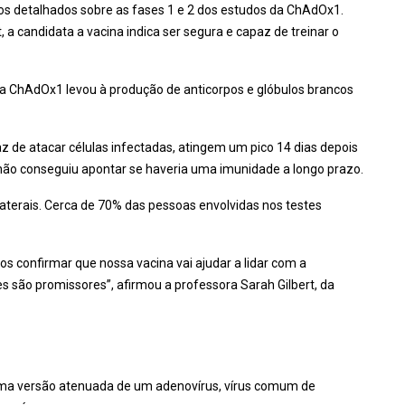
dos detalhados sobre as fases 1 e 2 dos estudos da ChAdOx1.
a candidata a vacina indica ser segura e capaz de treinar o
 da ChAdOx1 levou à produção de anticorpos e glóbulos brancos
az de atacar células infectadas, atingem um pico 14 dias depois
a não conseguiu apontar se haveria uma imunidade a longo prazo.
olaterais. Cerca de 70% das pessoas envolvidas nos testes
os confirmar que nossa vacina vai ajudar a lidar com a
s são promissores”, afirmou a professora Sarah Gilbert, da
uma versão atenuada de um adenovírus, vírus comum de