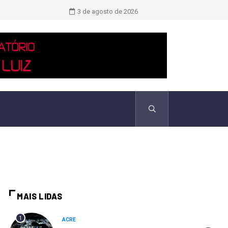
TCU identificou desvios de dinheiro 
3 de agosto de 2026
MAIS LIDAS
1
ACRE