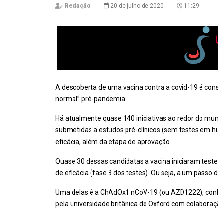
Redação
20 de julho de 2020
11:29
A descoberta de uma vacina contra a covid-19 é cons
normal” pré-pandemia.
Há atualmente quase 140 iniciativas ao redor do mun
submetidas a estudos pré-clínicos (sem testes em hum
eficácia, além da etapa de aprovação.
Quase 30 dessas candidatas a vacina iniciaram teste
de eficácia (fase 3 dos testes). Ou seja, a um pass
Uma delas é a ChAdOx1 nCoV-19 (ou AZD1222), conh
pela universidade britânica de Oxford com colabora