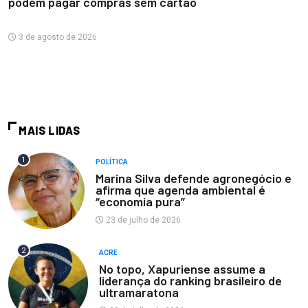
podem pagar compras sem cartão
3 de agosto de 2026
MAIS LIDAS
1
POLÍTICA
Marina Silva defende agronegócio e
afirma que agenda ambiental é
“economia pura”
23 de julho de 2026
2
ACRE
No topo, Xapuriense assume a
liderança do ranking brasileiro de
ultramaratona