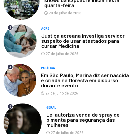
shows da Expoacre inicia nesta
quarta-feira
28 de julho de 2026
3
ACRE
Justiça acreana investiga servidor
suspeito de usar atestados para
cursar Medicina
27 de julho de 2026
4
POLÍTICA
Em São Paulo, Marina diz ser nascida
e criada na floresta em discurso
durante evento
27 de julho de 2026
5
GERAL
Lei autoriza venda de spray de
pimenta para segurança das
mulheres
27 de julho de 2026