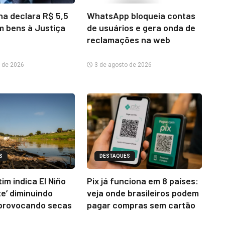
na declara R$ 5,5
WhatsApp bloqueia contas
m bens à Justiça
de usuários e gera onda de
reclamações na web
 de 2026
3 de agosto de 2026
S
DESTAQUES
im indica El Niño
Pix já funciona em 8 países:
te’ diminuindo
veja onde brasileiros podem
provocando secas
pagar compras sem cartão