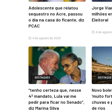
Adolescente que relatou
Jorge Via
sequestro no Acre, passou
milhões e
o dia na casa do ficante, diz
Eleitoral
PCAC
4 de agosto
4 de agosto de 2026
DESTAQUES
DESTAQUE
“tenho certeza que, nesse
Novo bolet
4º mandato, Lula vai me
‘muito for
pedir para ficar no Senado”,
chuvas e 
diz Marina Silva
de rios