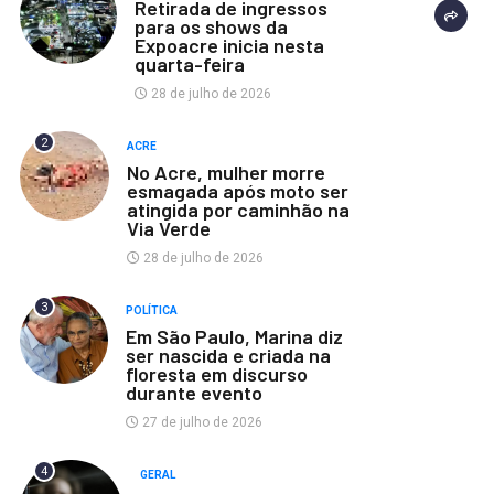
Retirada de ingressos
para os shows da
Expoacre inicia nesta
quarta-feira
28 de julho de 2026
2
ACRE
No Acre, mulher morre
esmagada após moto ser
atingida por caminhão na
Via Verde
28 de julho de 2026
3
POLÍTICA
Em São Paulo, Marina diz
ser nascida e criada na
floresta em discurso
durante evento
27 de julho de 2026
4
GERAL