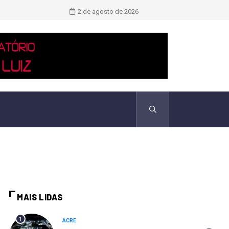
Novo boletim indica El Niño ‘muito 
2 de agosto de 2026
MAIS LIDAS
1
ACRE