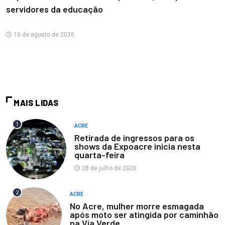
servidores da educação
10 de agosto de 2026
MAIS LIDAS
1
ACRE
Retirada de ingressos para os
shows da Expoacre inicia nesta
quarta-feira
28 de julho de 2026
2
ACRE
No Acre, mulher morre esmagada
após moto ser atingida por caminhão
na Via Verde