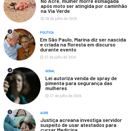
No Acre, mulher morre esmagada
após moto ser atingida por caminhão
na Via Verde
28 de julho de 2026
3
POLÍTICA
Em São Paulo, Marina diz ser nascida
e criada na floresta em discurso
durante evento
27 de julho de 2026
4
GERAL
Lei autoriza venda de spray de
pimenta para segurança das
mulheres
27 de julho de 2026
5
ACRE
Justiça acreana investiga servidor
suspeito de usar atestados para
cursar Medicina