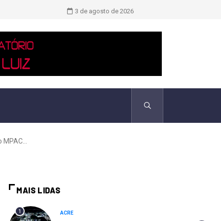
TCU identificou desvios de dinheiro 
3 de agosto de 2026
o MPAC...
MAIS LIDAS
1
ACRE