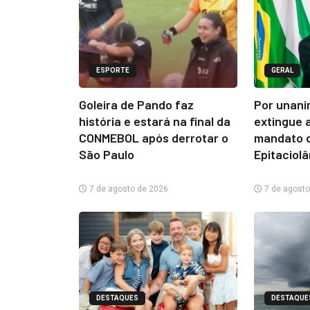
ESPORTE
GERAL
Goleira de Pando faz
Por unani
história e estará na final da
extingue 
CONMEBOL após derrotar o
mandato d
São Paulo
Epitaciol
7 de agosto de 2026
7 de agosto
DESTAQUES
DESTAQUE