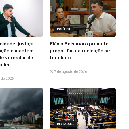
POLÍTICA
midade, justiça
Flávio Bolsonaro promete
ação e mantém
propor fim da reeleição se
e vereador de
for eleito
ândia
7 de agosto de 2026
 de 2026
S
DESTAQUES