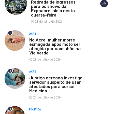
Retirada de ingressos
para os shows da
Expoacre inicia nesta
quarta-feira
28 de julho de 2026
2
ACRE
No Acre, mulher morre
esmagada após moto ser
atingida por caminhão na
Via Verde
28 de julho de 2026
3
ACRE
Justiça acreana investiga
servidor suspeito de usar
atestados para cursar
Medicina
27 de julho de 2026
4
POLÍTICA