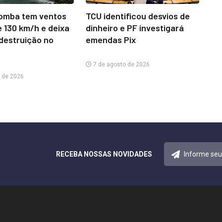
omba tem ventos
TCU identificou desvios de
e 130 km/h e deixa
dinheiro e PF investigará
 destruição no
emendas Pix
7 de agosto de 2026
 de 2026
RECEBA NOSSAS NOVIDADES