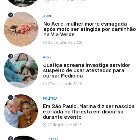
28 de julho de 2026
2
ACRE
No Acre, mulher morre esmagada
após moto ser atingida por caminhão
na Via Verde
28 de julho de 2026
3
ACRE
Justiça acreana investiga servidor
suspeito de usar atestados para
cursar Medicina
27 de julho de 2026
4
POLÍTICA
Em São Paulo, Marina diz ser nascida
e criada na floresta em discurso
durante evento
27 de julho de 2026
5
GERAL