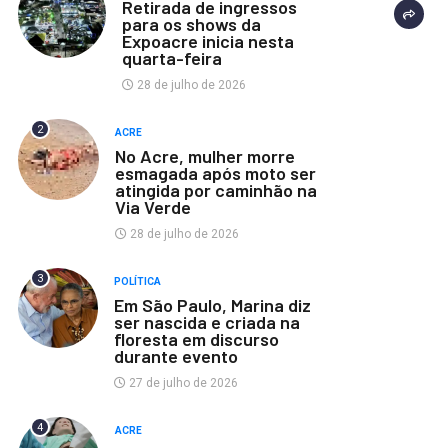
Retirada de ingressos
para os shows da
Expoacre inicia nesta
quarta-feira
28 de julho de 2026
2
ACRE
No Acre, mulher morre
esmagada após moto ser
atingida por caminhão na
Via Verde
28 de julho de 2026
3
POLÍTICA
Em São Paulo, Marina diz
ser nascida e criada na
floresta em discurso
durante evento
27 de julho de 2026
4
ACRE