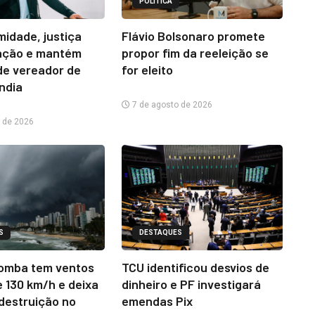
POLÍTICA
midade, justiça
Flávio Bolsonaro promete
ação e mantém
propor fim da reeleição se
e vereador de
for eleito
ândia
7 de agosto de 2026
 de 2026
S
DESTAQUES
omba tem ventos
TCU identificou desvios de
e 130 km/h e deixa
dinheiro e PF investigará
 destruição no
emendas Pix