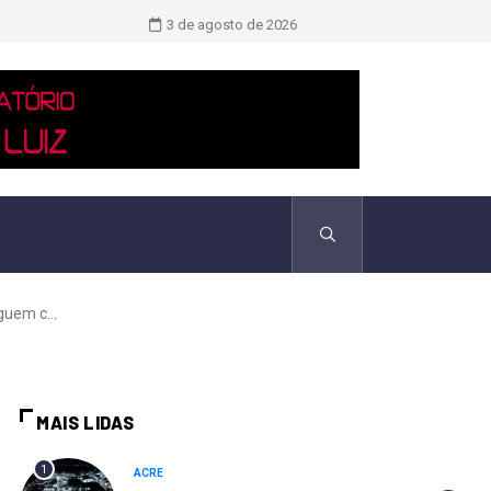
TCU identificou desvios de dinheiro 
3 de agosto de 2026
guem c...
MAIS LIDAS
1
ACRE