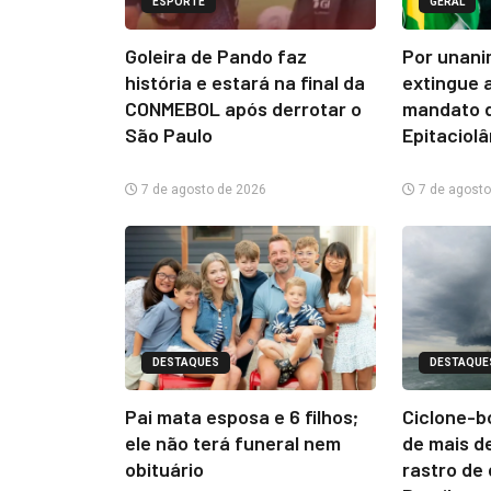
ESPORTE
GERAL
Goleira de Pando faz
Por unani
história e estará na final da
extingue 
CONMEBOL após derrotar o
mandato d
São Paulo
Epitaciol
7 de agosto de 2026
7 de agosto
DESTAQUES
DESTAQUE
Pai mata esposa e 6 filhos;
Ciclone-b
ele não terá funeral nem
de mais d
obituário
rastro de