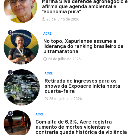
Marina Silva defende agronegócio e
afirma que agenda ambiental é
“economia pura”
23 de julho de 2026
2
ACRE
No topo, Xapuriense assume a
liderança do ranking brasileiro de
ultramaratona
23 de julho de 2026
3
ACRE
Retirada de ingressos para os
shows da Expoacre inicia nesta
quarta-feira
28 de julho de 2026
4
ACRE
Com alta de 6,3%, Acre registra
aumento de mortes violentas e
contraria queda histórica da violência