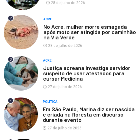
28 de julho de 2026
2
ACRE
No Acre, mulher morre esmagada
após moto ser atingida por caminhão
na Via Verde
28 de julho de 2026
3
ACRE
Justiça acreana investiga servidor
suspeito de usar atestados para
cursar Medicina
27 de julho de 2026
4
POLÍTICA
Em São Paulo, Marina diz ser nascida
e criada na floresta em discurso
durante evento
27 de julho de 2026