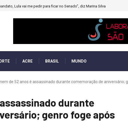
muito forte’ diminuindo chuvas e provocando secas de rios
ORTE
ACRE
BRASIL
MUNDO
em de 52 anos é assassinado durante comemoração de aniversário; ge
assassinado durante
ersário; genro foge após