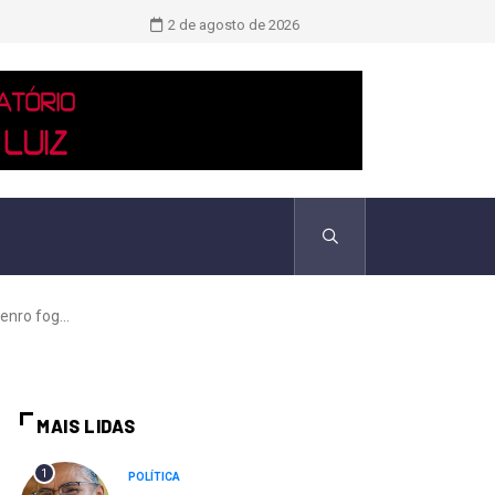
Pix já funciona em 8 países: veja o
2 de agosto de 2026
nro fog...
MAIS LIDAS
1
POLÍTICA