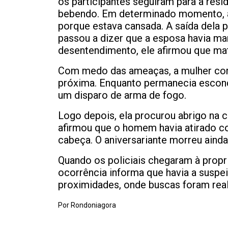
os participantes seguiram para a resi
bebendo. Em determinado momento, a 
porque estava cansada. A saída dela 
passou a dizer que a esposa havia m
desentendimento, ele afirmou que mat
Com medo das ameaças, a mulher cor
próxima. Enquanto permanecia escon
um disparo de arma de fogo.
Logo depois, ela procurou abrigo na c
afirmou que o homem havia atirado con
cabeça. O aniversariante morreu ainda 
Quando os policiais chegaram à propri
ocorrência informa que havia a susp
proximidades, onde buscas foram rea
Por Rondoniagora