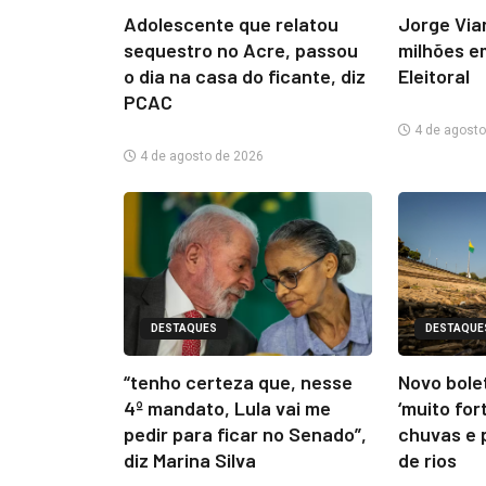
Adolescente que relatou
Jorge Via
sequestro no Acre, passou
milhões e
o dia na casa do ficante, diz
Eleitoral
PCAC
4 de agosto
4 de agosto de 2026
DESTAQUES
DESTAQUE
“tenho certeza que, nesse
Novo bolet
4º mandato, Lula vai me
‘muito for
pedir para ficar no Senado”,
chuvas e 
diz Marina Silva
de rios