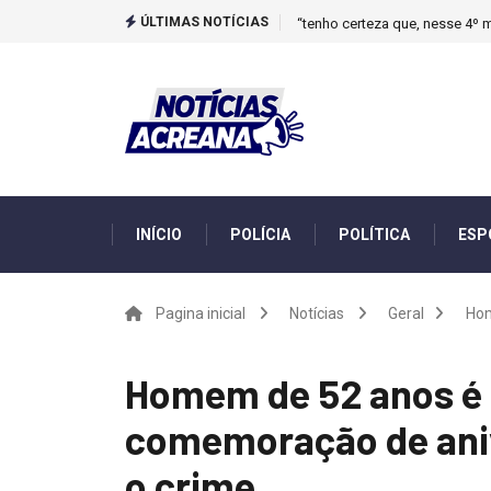
ÚLTIMAS NOTÍCIAS
Novo boletim indica El Niño ‘
INÍCIO
POLÍCIA
POLÍTICA
ESP
Pagina inicial
Notícias
Geral
Hom
Homem de 52 anos é 
comemoração de aniv
o crime