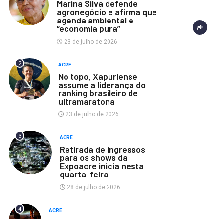
Marina Silva defende
agronegócio e afirma que
agenda ambiental é
“economia pura”
23 de julho de 2026
2
ACRE
No topo, Xapuriense
assume a liderança do
ranking brasileiro de
ultramaratona
23 de julho de 2026
3
ACRE
Retirada de ingressos
para os shows da
Expoacre inicia nesta
quarta-feira
28 de julho de 2026
4
ACRE