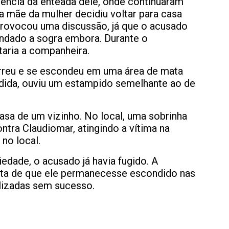
dência da enteada dele, onde continuaram
mãe da mulher decidiu voltar para casa
provocou uma discussão, já que o acusado
andado a sogra embora. Durante o
aria a companheira.
reu e se escondeu em uma área de mata
dida, ouviu um estampido semelhante ao de
asa de um vizinho. No local, uma sobrinha
tra Claudiomar, atingindo a vítima na
no local.
edade, o acusado já havia fugido. A
eita de que ele permanecesse escondido nas
lizadas sem sucesso.