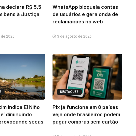
na declara R$ 5,5
WhatsApp bloqueia contas
m bens à Justiça
de usuários e gera onda de
reclamações na web
 de 2026
3 de agosto de 2026
S
DESTAQUES
im indica El Niño
Pix já funciona em 8 países:
te’ diminuindo
veja onde brasileiros podem
provocando secas
pagar compras sem cartão