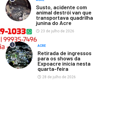
Susto, acidente com
animal destrói van que
transportava quadrilha
junina do Acre
23 de julho de 2026
5
ACRE
Retirada de ingressos
para os shows da
Expoacre inicia nesta
quarta-feira
28 de julho de 2026