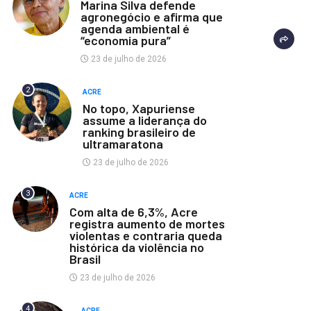
Marina Silva defende
agronegócio e afirma que
agenda ambiental é
“economia pura”
23 de julho de 2026
2
ACRE
No topo, Xapuriense
assume a liderança do
ranking brasileiro de
ultramaratona
23 de julho de 2026
3
ACRE
Com alta de 6,3%, Acre
registra aumento de mortes
violentas e contraria queda
histórica da violência no
Brasil
23 de julho de 2026
4
ACRE