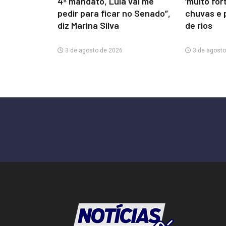
4º mandato, Lula vai me
‘muito for
pedir para ficar no Senado”,
chuvas e 
diz Marina Silva
de rios
3 de agosto de 2026
3 de agosto