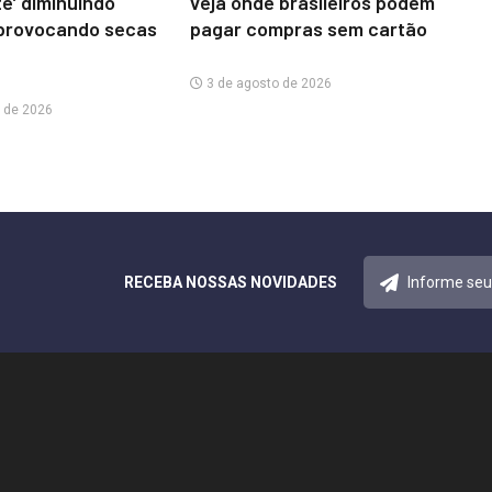
te’ diminuindo
veja onde brasileiros podem
provocando secas
pagar compras sem cartão
3 de agosto de 2026
 de 2026
RECEBA NOSSAS NOVIDADES