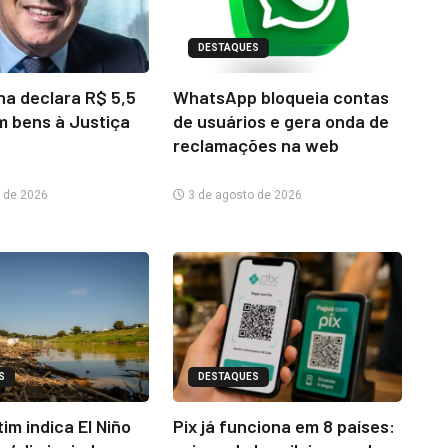
DESTAQUES
na declara R$ 5,5
WhatsApp bloqueia contas
m bens à Justiça
de usuários e gera onda de
reclamações na web
 de 2026
3 de agosto de 2026
S
DESTAQUES
im indica El Niño
Pix já funciona em 8 países: