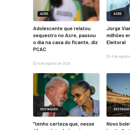
ACRE
ACRE
Adolescente que relatou
Jorge Via
sequestro no Acre, passou
milhões e
o dia na casa do ficante, diz
Eleitoral
PCAC
4 de agosto
4 de agosto de 2026
DESTAQUES
DESTAQUE
“tenho certeza que, nesse
Novo bolet