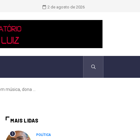
Novo boletim indica El Niño ‘muito 
2 de agosto de 2026
m música, dona ...
MAIS LIDAS
1
POLÍTICA