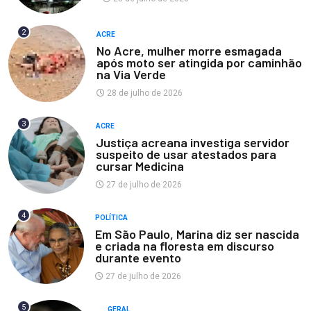
2
ACRE
No Acre, mulher morre esmagada
após moto ser atingida por caminhão
na Via Verde
28 de julho de 2026
3
ACRE
Justiça acreana investiga servidor
suspeito de usar atestados para
cursar Medicina
27 de julho de 2026
4
POLÍTICA
Em São Paulo, Marina diz ser nascida
e criada na floresta em discurso
durante evento
27 de julho de 2026
5
GERAL