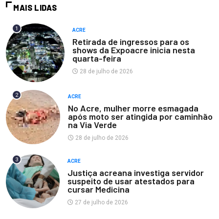
MAIS LIDAS
1
ACRE
Retirada de ingressos para os
shows da Expoacre inicia nesta
quarta-feira
28 de julho de 2026
2
ACRE
No Acre, mulher morre esmagada
após moto ser atingida por caminhão
na Via Verde
28 de julho de 2026
3
ACRE
Justiça acreana investiga servidor
suspeito de usar atestados para
cursar Medicina
27 de julho de 2026