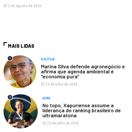
3 de agosto de 2026
MAIS LIDAS
1
POLÍTICA
Marina Silva defende agronegócio e
afirma que agenda ambiental é
“economia pura”
23 de julho de 2026
2
ACRE
No topo, Xapuriense assume a
liderança do ranking brasileiro de
ultramaratona
23 de julho de 2026