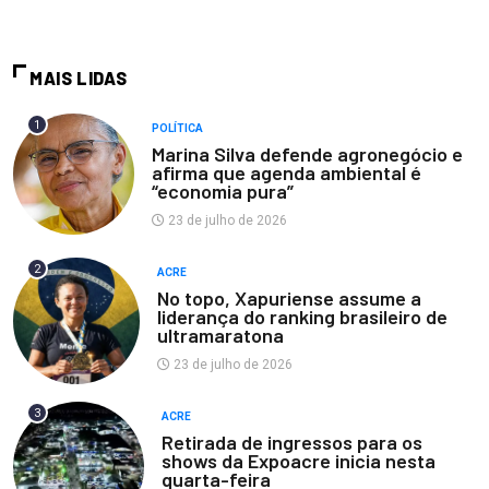
MAIS LIDAS
1
POLÍTICA
Marina Silva defende agronegócio e
afirma que agenda ambiental é
“economia pura”
23 de julho de 2026
2
ACRE
No topo, Xapuriense assume a
liderança do ranking brasileiro de
ultramaratona
23 de julho de 2026
3
ACRE
Retirada de ingressos para os
shows da Expoacre inicia nesta
quarta-feira