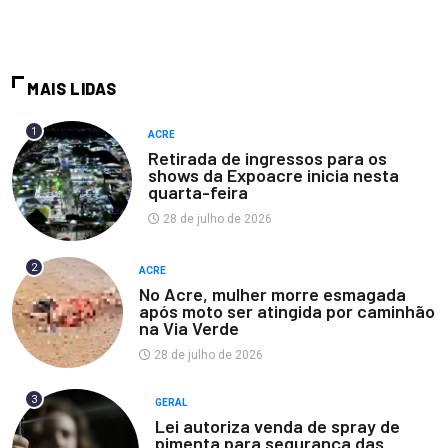
MAIS LIDAS
1
ACRE
Retirada de ingressos para os
shows da Expoacre inicia nesta
quarta-feira
28 de julho de 2026
2
ACRE
No Acre, mulher morre esmagada
após moto ser atingida por caminhão
na Via Verde
28 de julho de 2026
3
GERAL
Lei autoriza venda de spray de
pimenta para segurança das