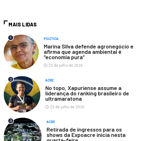
MAIS LIDAS
1
POLÍTICA
Marina Silva defende agronegócio e
afirma que agenda ambiental é
“economia pura”
23 de julho de 2026
2
ACRE
No topo, Xapuriense assume a
liderança do ranking brasileiro de
ultramaratona
23 de julho de 2026
3
ACRE
Retirada de ingressos para os
shows da Expoacre inicia nesta
quarta-feira