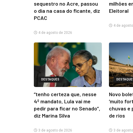
sequestro no Acre, passou
milhões e
o dia na casa do ficante, diz
Eleitoral
PCAC
4 de agosto
4 de agosto de 2026
DESTAQUES
DESTAQUE
“tenho certeza que, nesse
Novo bolet
4º mandato, Lula vai me
‘muito for
pedir para ficar no Senado”,
chuvas e 
diz Marina Silva
de rios
3 de agosto de 2026
3 de agosto