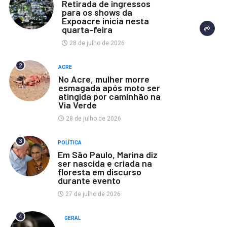
Retirada de ingressos
para os shows da
Expoacre inicia nesta
quarta-feira
28 de julho de 2026
2
ACRE
No Acre, mulher morre
esmagada após moto ser
atingida por caminhão na
Via Verde
28 de julho de 2026
3
POLÍTICA
Em São Paulo, Marina diz
ser nascida e criada na
floresta em discurso
durante evento
27 de julho de 2026
4
GERAL