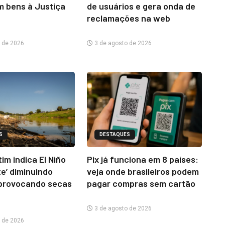
m bens à Justiça
de usuários e gera onda de
reclamações na web
 de 2026
3 de agosto de 2026
S
DESTAQUES
im indica El Niño
Pix já funciona em 8 países:
te’ diminuindo
veja onde brasileiros podem
provocando secas
pagar compras sem cartão
3 de agosto de 2026
 de 2026