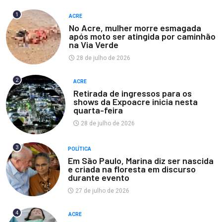
1
ACRE
No Acre, mulher morre esmagada
após moto ser atingida por caminhão
na Via Verde
28 de julho de 2026
2
ACRE
Retirada de ingressos para os
shows da Expoacre inicia nesta
quarta-feira
28 de julho de 2026
3
POLÍTICA
Em São Paulo, Marina diz ser nascida
e criada na floresta em discurso
durante evento
27 de julho de 2026
4
ACRE