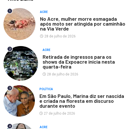
1
ACRE
No Acre, mulher morre esmagada
após moto ser atingida por caminhão
na Via Verde
28 de julho de 2026
2
ACRE
Retirada de ingressos para os
shows da Expoacre inicia nesta
quarta-feira
28 de julho de 2026
3
POLÍTICA
Em São Paulo, Marina diz ser nascida
e criada na floresta em discurso
durante evento
27 de julho de 2026
4
ACRE