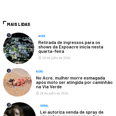
MAIS LIDAS
1
ACRE
Retirada de ingressos para os
shows da Expoacre inicia nesta
quarta-feira
28 de julho de 2026
2
ACRE
No Acre, mulher morre esmagada
após moto ser atingida por caminhão
na Via Verde
28 de julho de 2026
3
GERAL
Lei autoriza venda de spray de