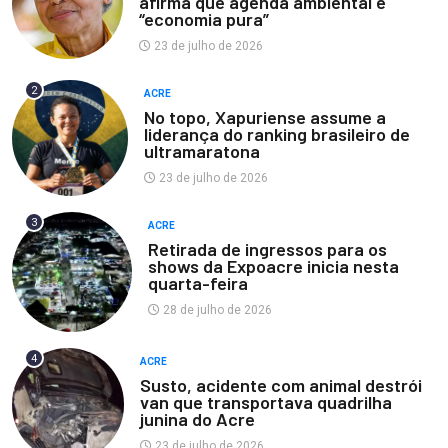
afirma que agenda ambiental é
“economia pura”
23 de julho de 2026
2
ACRE
No topo, Xapuriense assume a
liderança do ranking brasileiro de
ultramaratona
23 de julho de 2026
3
ACRE
Retirada de ingressos para os
shows da Expoacre inicia nesta
quarta-feira
28 de julho de 2026
4
ACRE
Susto, acidente com animal destrói
van que transportava quadrilha
junina do Acre
23 de julho de 2026