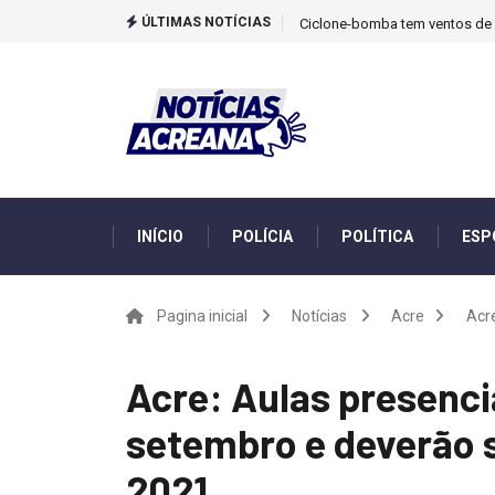
ÚLTIMAS NOTÍCIAS
Ciclone-bomba tem ventos de m
INÍCIO
POLÍCIA
POLÍTICA
ESP
Pagina inicial
Notícias
Acre
Acre
Acre: Aulas presenc
setembro e deverão s
2021