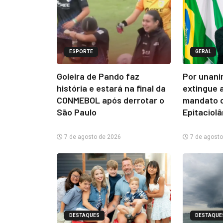
ESPORTE
GERAL
Goleira de Pando faz
Por unani
história e estará na final da
extingue 
CONMEBOL após derrotar o
mandato d
São Paulo
Epitaciol
7 de agosto de 2026
7 de agosto
DESTAQUES
DESTAQUE