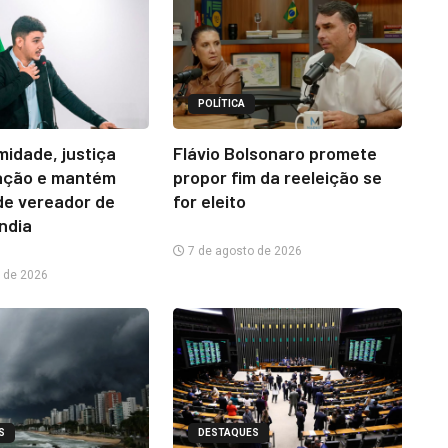
POLÍTICA
midade, justiça
Flávio Bolsonaro promete
ação e mantém
propor fim da reeleição se
e vereador de
for eleito
ândia
7 de agosto de 2026
 de 2026
S
DESTAQUES