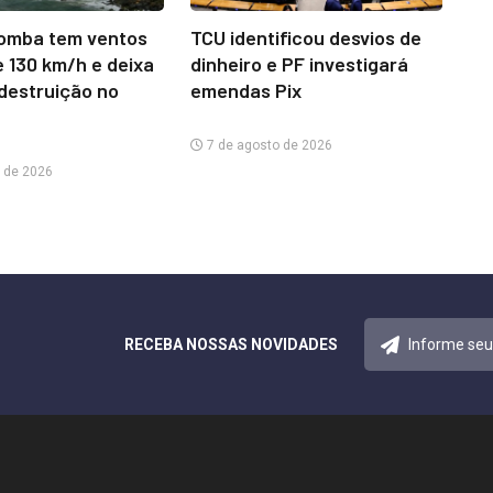
omba tem ventos
TCU identificou desvios de
e 130 km/h e deixa
dinheiro e PF investigará
 destruição no
emendas Pix
7 de agosto de 2026
 de 2026
RECEBA NOSSAS NOVIDADES