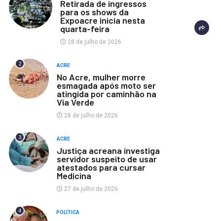
Retirada de ingressos
para os shows da
Expoacre inicia nesta
quarta-feira
28 de julho de 2026
2
ACRE
No Acre, mulher morre
esmagada após moto ser
atingida por caminhão na
Via Verde
28 de julho de 2026
3
ACRE
Justiça acreana investiga
servidor suspeito de usar
atestados para cursar
Medicina
27 de julho de 2026
4
POLÍTICA