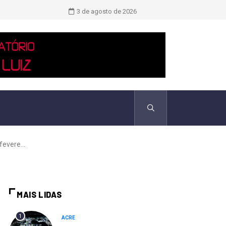
TCU identificou desvios de dinheiro 
3 de agosto de 2026
evere...
MAIS LIDAS
1
ACRE