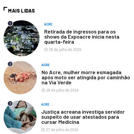
MAIS LIDAS
1
ACRE
Retirada de ingressos para os
shows da Expoacre inicia nesta
quarta-feira
28 de julho de 2026
2
ACRE
No Acre, mulher morre esmagada
após moto ser atingida por caminhão
na Via Verde
28 de julho de 2026
3
ACRE
Justiça acreana investiga servidor
suspeito de usar atestados para
cursar Medicina
27 de julho de 2026