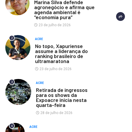
Marina Silva defende
agronegócio e afirma que
agenda ambiental é
“economia pura”
23 de julho de 2026
2
ACRE
No topo, Xapuriense
assume a liderança do
ranking brasileiro de
ultramaratona
23 de julho de 2026
3
ACRE
Retirada de ingressos
para os shows da
Expoacre inicia nesta
quarta-feira
28 de julho de 2026
4
ACRE