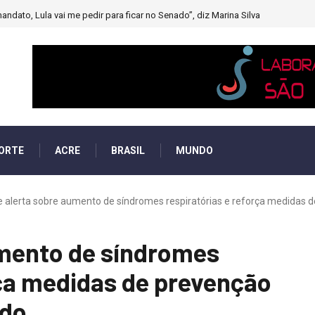
muito forte’ diminuindo chuvas e provocando secas de rios
ORTE
ACRE
BRASIL
MUNDO
 alerta sobre aumento de síndromes respiratórias e reforça medidas de
umento de síndromes
rça medidas de prevenção
ado