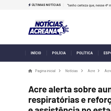
ÚLTIMAS NOTÍCIAS
Novo boletim indica El Niño ‘
INÍCIO
POLÍCIA
POLÍTICA
ESP
Pagina inicial
Notícias
Acre
Acre
Acre alerta sobre a
respiratórias e refo
e assistência no est