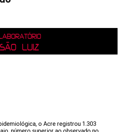
idemiológica, o Acre registrou 1.303
 maio, número superior ao observado no