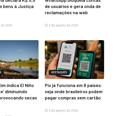
m bens à Justiça
de usuários e gera onda de
reclamações na web
 de 2026
3 de agosto de 2026
S
DESTAQUES
im indica El Niño
Pix já funciona em 8 países:
te’ diminuindo
veja onde brasileiros podem
provocando secas
pagar compras sem cartão
3 de agosto de 2026