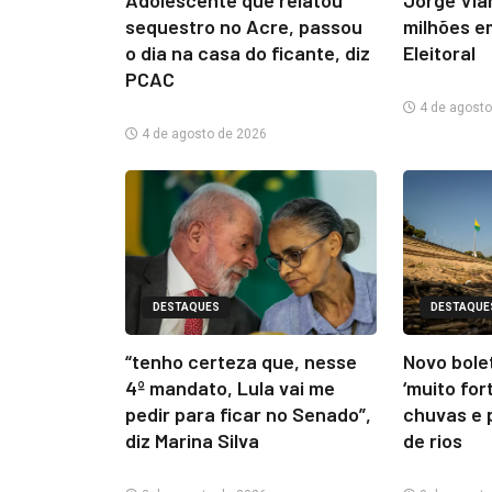
sequestro no Acre, passou
milhões e
o dia na casa do ficante, diz
Eleitoral
PCAC
4 de agosto
4 de agosto de 2026
DESTAQUES
DESTAQUE
“tenho certeza que, nesse
Novo bolet
4º mandato, Lula vai me
‘muito for
pedir para ficar no Senado”,
chuvas e 
diz Marina Silva
de rios