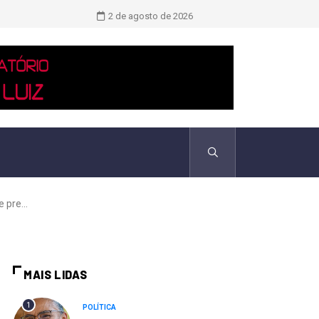
Pix já funciona em 8 países: veja o
2 de agosto de 2026
 pre...
MAIS LIDAS
1
POLÍTICA