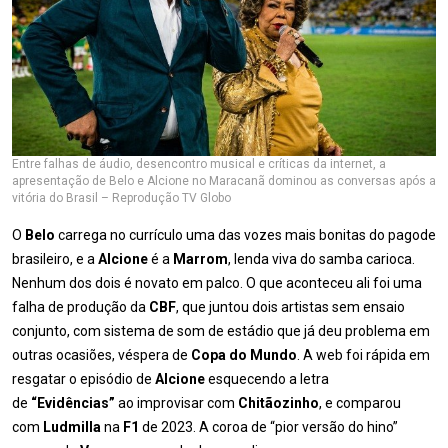
Entre falhas de áudio, desencontro musical e críticas da internet, a
apresentação de Belo e Alcione no Maracanã dominou as conversas após a
vitória do Brasil – Reprodução TV Globo
O
Belo
carrega no currículo uma das vozes mais bonitas do pagode
brasileiro, e a
Alcione
é a
Marrom
, lenda viva do samba carioca.
Nenhum dos dois é novato em palco. O que aconteceu ali foi uma
falha de produção da
CBF
, que juntou dois artistas sem ensaio
conjunto, com sistema de som de estádio que já deu problema em
outras ocasiões, véspera de
Copa do Mundo
. A web foi rápida em
resgatar o episódio de
Alcione
esquecendo a letra
de
“Evidências”
ao improvisar com
Chitãozinho
, e comparou
com
Ludmilla
na
F1
de 2023. A coroa de “pior versão do hino”