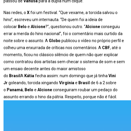
passou de
Vanusa
para a dupla num clique.
Nas redes, o
X
foi um festival. “Que vexame, a torcida salvou o
hino”, escreveu um internauta. “De quem foi a ideia de
colocar
Belo
e
Alcione
?”, questionou outro. “
Alcione
conseguiu
errar a merda do hino nacional”, foi o comentário mais curtido da
noite sobre o assunto. A
Globo
publicou o vídeo no próprio perfil e
colheu uma enxurrada de críticas nos comentários. A
CBF
, até o
momento, ficou no clássico silêncio de quem não quer explicar
como contratou dois artistas sem checar o sistema de som e sem
um ensaio decente antes do maior amistoso
do
Brasil
A
Kátia
fecha assim: num domingo que já tinha
Vini
Jr
goleando, torcida xingando
Virgínia
e
Brasil
de 6 a 2 sobre
o
Panamá
,
Belo
e
Alcione
conseguiram roubar um pedaço do
assunto errando o hino da pátria. Respeito, porque não é fácil.