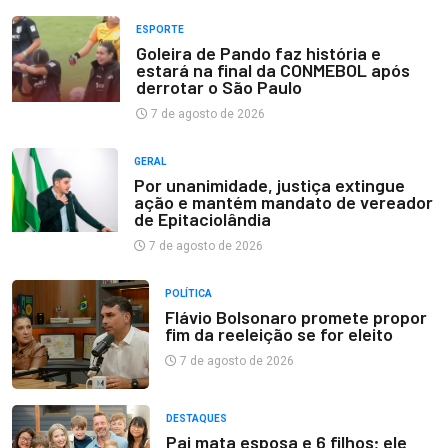
ESPORTE
Goleira de Pando faz história e
estará na final da CONMEBOL após
derrotar o São Paulo
7 de agosto de 2026
GERAL
Por unanimidade, justiça extingue
ação e mantém mandato de vereador
de Epitaciolândia
7 de agosto de 2026
POLÍTICA
Flávio Bolsonaro promete propor
fim da reeleição se for eleito
7 de agosto de 2026
DESTAQUES
Pai mata esposa e 6 filhos; ele