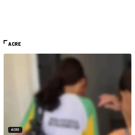
ACRE
ACRE