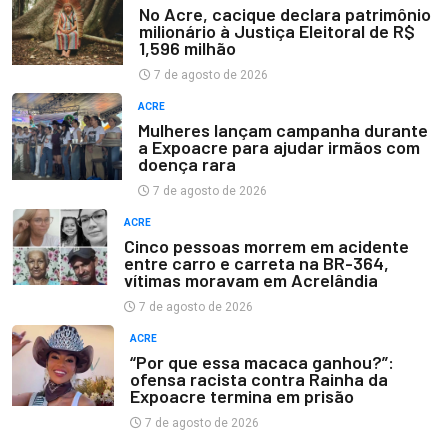
No Acre, cacique declara patrimônio
milionário à Justiça Eleitoral de R$
1,596 milhão
7 de agosto de 2026
ACRE
Mulheres lançam campanha durante
a Expoacre para ajudar irmãos com
doença rara
7 de agosto de 2026
ACRE
Cinco pessoas morrem em acidente
entre carro e carreta na BR-364,
vítimas moravam em Acrelândia
7 de agosto de 2026
ACRE
“Por que essa macaca ganhou?”:
ofensa racista contra Rainha da
Expoacre termina em prisão
7 de agosto de 2026