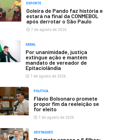
ESPORTE
Goleira de Pando faz história e
estará na final da CONMEBOL
após derrotar o São Paulo
7 de agosto de 2026
GERAL
Por unanimidade, justiça
extingue ação e mantém
mandato de vereador de
Epitaciolândia
7 de agosto de 2026
POLÍTICA
Flávio Bolsonaro promete
propor fim da reeleição se
for eleito
7 de agosto de 2026
DESTAQUES
Pai mata esposa e 6 filhos;