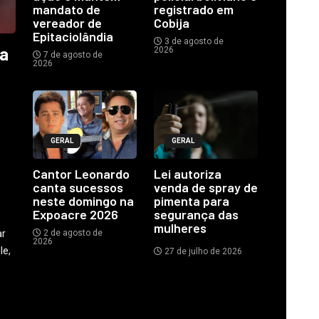
mandato de
registrado em
vereador de
Cobija
Epitaciolândia
3 de agosto de
ia
2026
7 de agosto de
2026
GERAL
GERAL
o
Cantor Leonardo
Lei autoriza
canta sucessos
venda de spray de
neste domingo na
pimenta para
Expoacre 2026
segurança das
mulheres
ar
2 de agosto de
2026
le,
27 de julho de 2026