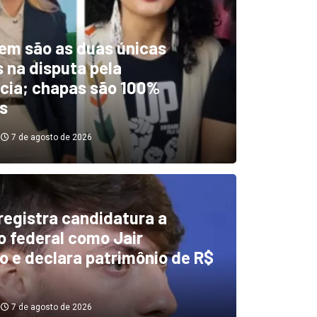
em são as duas únicas
 na disputa pela
cia; chapas são 100%
s
7 de agosto de 2026
 registra candidatura a
dentificou desvios de dinhei
 federal como Jair
o e declara patrimônio de R$
investigará emendas Pix
7 de agosto de 2026
7 de agosto de 2026