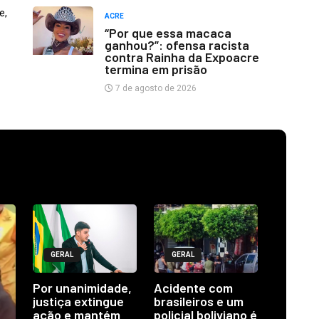
e,
ACRE
“Por que essa macaca
ganhou?”: ofensa racista
contra Rainha da Expoacre
termina em prisão
7 de agosto de 2026
GERAL
GERAL
Por unanimidade,
Acidente com
justiça extingue
brasileiros e um
ação e mantém
policial boliviano é