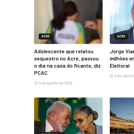
ACRE
ACRE
Adolescente que relatou
Jorge Via
sequestro no Acre, passou
milhões e
o dia na casa do ficante, diz
Eleitoral
PCAC
4 de agosto
4 de agosto de 2026