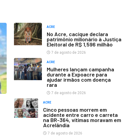
ACRE
No Acre, cacique declara
patrimônio milionário à Justiça
Eleitoral de R$ 1,596 milhão
7 de agosto de 2026
ACRE
Mulheres lançam campanha
durante a Expoacre para
ajudar irmãos com doença
rara
7 de agosto de 2026
ACRE
Cinco pessoas morrem em
acidente entre carro e carreta
na BR-364, vítimas moravam em
Acrelândia
7 de agosto de 2026