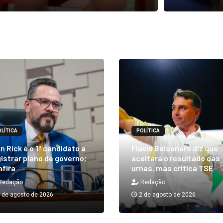
LÍTICA
POLÍTICA
n Rick é o 1º candidato a
Flávio Bolsonaro diz que
istrar plano de governo;
aceitará o resultado das
nfira
urnas, mas critica TSE
Redação
Redação
 de agosto de 2026
2 de agosto de 2026