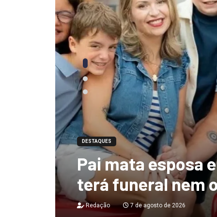
DESTAQUES
Ciclone-bomba te
 não
de 130 km/h e deix
destruição no Bras
Redação
7 de agosto de 2026