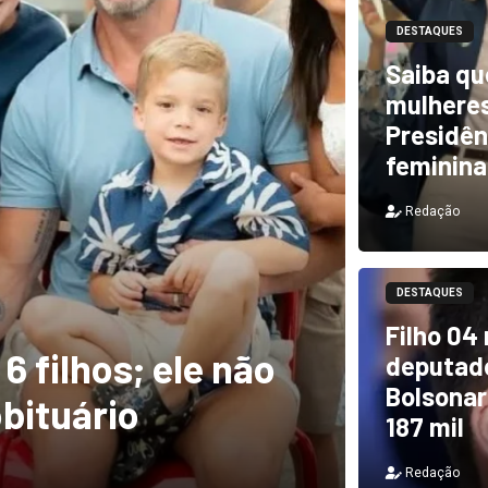
DESTAQUES
Saiba qu
mulheres
Presidên
feminina
Redação
DESTAQUES
m ventos de mais
DESTAQUES
Filho 04
a rastro de
TCU i
deputado
Bolsonar
il
e PF 
187 mil
Redação
Redação