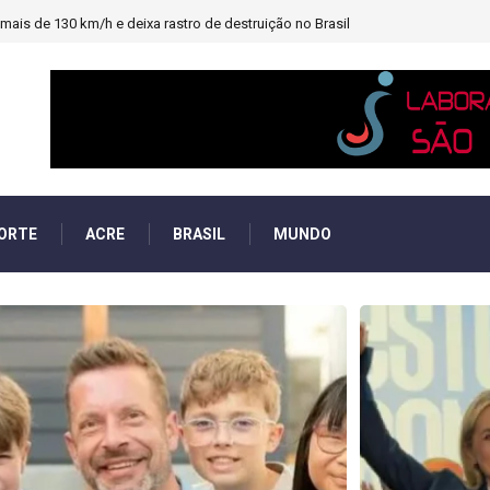
heiro e PF investigará emendas Pix
ORTE
ACRE
BRASIL
MUNDO