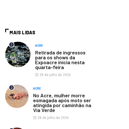
MAIS LIDAS
1
ACRE
Retirada de ingressos
para os shows da
Expoacre inicia nesta
quarta-feira
28 de julho de 2026
2
ACRE
No Acre, mulher morre
esmagada após moto ser
atingida por caminhão na
Via Verde
28 de julho de 2026