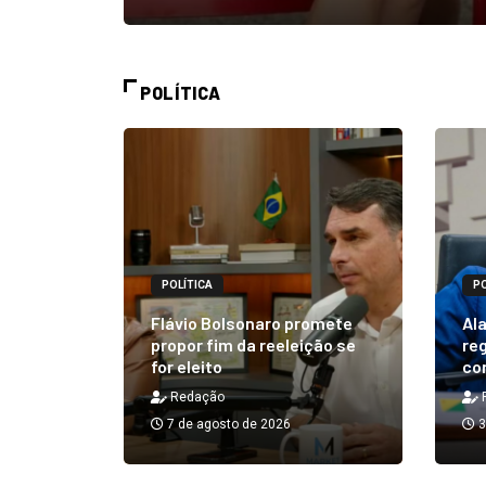
POLÍTICA
POLÍTICA
PO
alizará
 Rick ao
Flávio Bolsonaro promete
Ala
á em 25
propor fim da reeleição se
reg
for eleito
co
Redação
7 de agosto de 2026
3