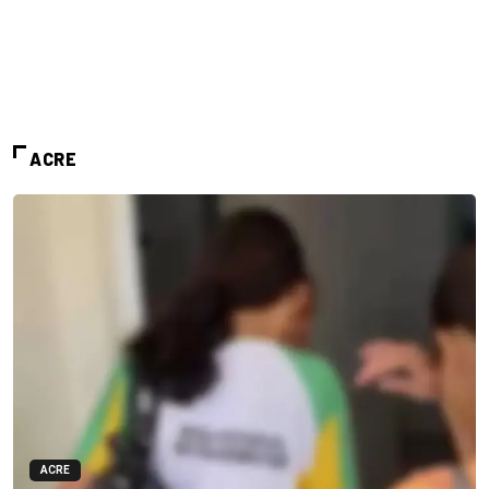
ACRE
ACRE