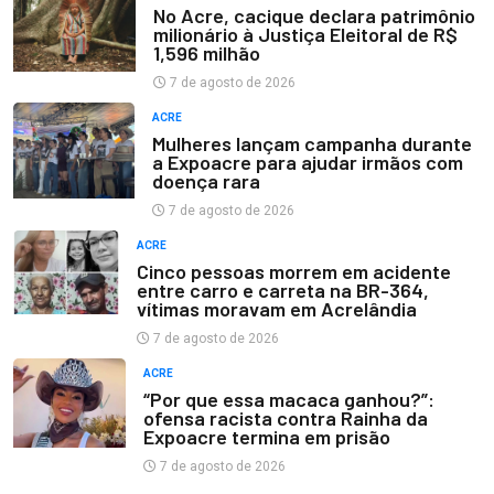
No Acre, cacique declara patrimônio
milionário à Justiça Eleitoral de R$
1,596 milhão
7 de agosto de 2026
ACRE
Mulheres lançam campanha durante
a Expoacre para ajudar irmãos com
doença rara
7 de agosto de 2026
ACRE
Cinco pessoas morrem em acidente
entre carro e carreta na BR-364,
vítimas moravam em Acrelândia
7 de agosto de 2026
ACRE
“Por que essa macaca ganhou?”:
ofensa racista contra Rainha da
Expoacre termina em prisão
7 de agosto de 2026