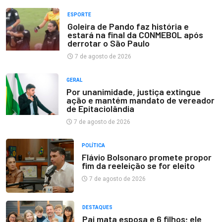
ESPORTE
Goleira de Pando faz história e
estará na final da CONMEBOL após
derrotar o São Paulo
7 de agosto de 2026
GERAL
Por unanimidade, justiça extingue
ação e mantém mandato de vereador
de Epitaciolândia
7 de agosto de 2026
POLÍTICA
Flávio Bolsonaro promete propor
fim da reeleição se for eleito
7 de agosto de 2026
DESTAQUES
Pai mata esposa e 6 filhos; ele