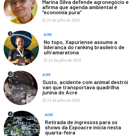
Marina Silva defende agronegócio e
afirma que agenda ambiental é
“economia pura”
23 de julho de 2026
2
ACRE
No topo, Xapuriense assume a
liderança do ranking brasileiro de
ultramaratona
23 de julho de 2026
3
ACRE
Susto, acidente com animal destrói
van que transportava quadrilha
junina do Acre
23 de julho de 2026
4
ACRE
Retirada de ingressos para os
shows da Expoacre inicia nesta
quarta-feira