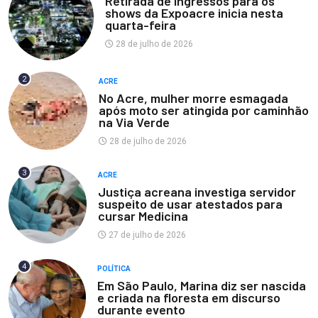
Retirada de ingressos para os
shows da Expoacre inicia nesta
quarta-feira
28 de julho de 2026
2
ACRE
No Acre, mulher morre esmagada
após moto ser atingida por caminhão
na Via Verde
28 de julho de 2026
3
ACRE
Justiça acreana investiga servidor
suspeito de usar atestados para
cursar Medicina
27 de julho de 2026
4
POLÍTICA
Em São Paulo, Marina diz ser nascida
e criada na floresta em discurso
durante evento