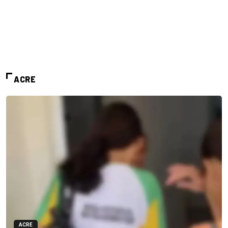
ACRE
ACRE