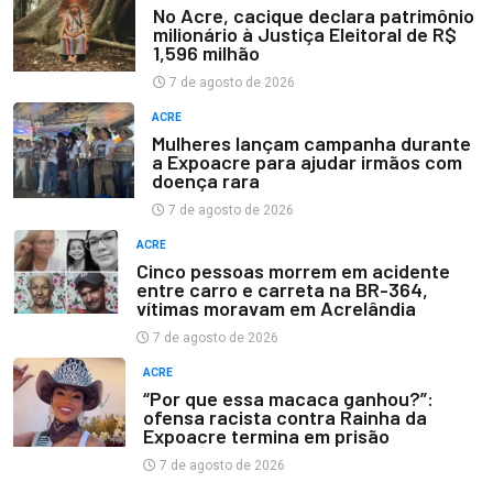
No Acre, cacique declara patrimônio
milionário à Justiça Eleitoral de R$
1,596 milhão
7 de agosto de 2026
ACRE
Mulheres lançam campanha durante
a Expoacre para ajudar irmãos com
doença rara
7 de agosto de 2026
ACRE
Cinco pessoas morrem em acidente
entre carro e carreta na BR-364,
vítimas moravam em Acrelândia
7 de agosto de 2026
ACRE
“Por que essa macaca ganhou?”:
ofensa racista contra Rainha da
Expoacre termina em prisão
7 de agosto de 2026