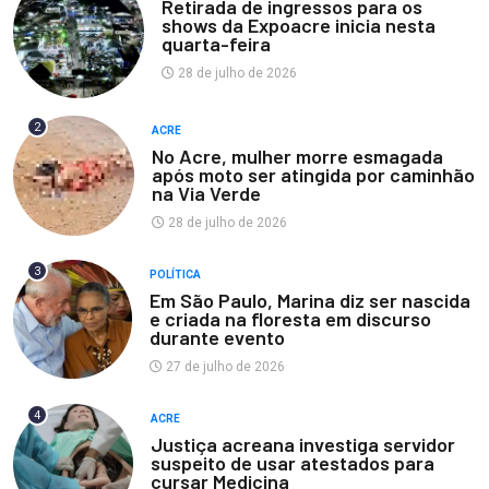
Retirada de ingressos para os
shows da Expoacre inicia nesta
quarta-feira
28 de julho de 2026
2
ACRE
No Acre, mulher morre esmagada
após moto ser atingida por caminhão
na Via Verde
28 de julho de 2026
3
POLÍTICA
Em São Paulo, Marina diz ser nascida
e criada na floresta em discurso
durante evento
27 de julho de 2026
4
ACRE
Justiça acreana investiga servidor
suspeito de usar atestados para
cursar Medicina