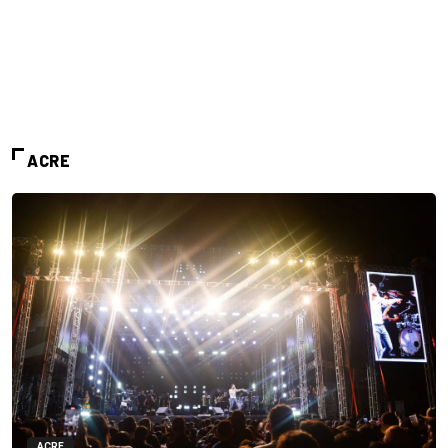
ACRE
ACRE