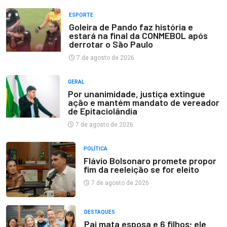
ESPORTE
Goleira de Pando faz história e
estará na final da CONMEBOL após
derrotar o São Paulo
7 de agosto de 2026
GERAL
Por unanimidade, justiça extingue
ação e mantém mandato de vereador
de Epitaciolândia
7 de agosto de 2026
POLÍTICA
Flávio Bolsonaro promete propor
fim da reeleição se for eleito
7 de agosto de 2026
DESTAQUES
Pai mata esposa e 6 filhos; ele