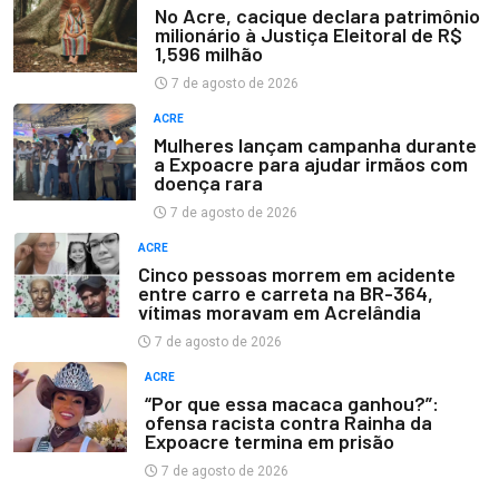
No Acre, cacique declara patrimônio
milionário à Justiça Eleitoral de R$
1,596 milhão
7 de agosto de 2026
ACRE
Mulheres lançam campanha durante
a Expoacre para ajudar irmãos com
doença rara
7 de agosto de 2026
ACRE
Cinco pessoas morrem em acidente
entre carro e carreta na BR-364,
vítimas moravam em Acrelândia
7 de agosto de 2026
ACRE
“Por que essa macaca ganhou?”:
ofensa racista contra Rainha da
Expoacre termina em prisão
7 de agosto de 2026