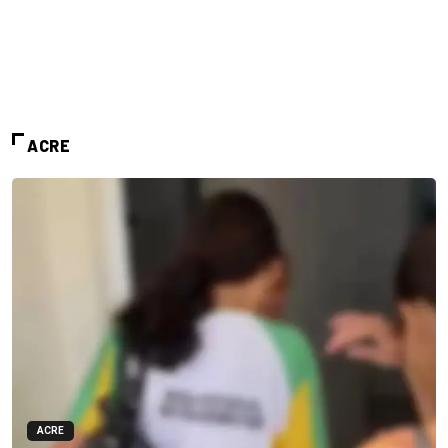
ACRE
ACRE