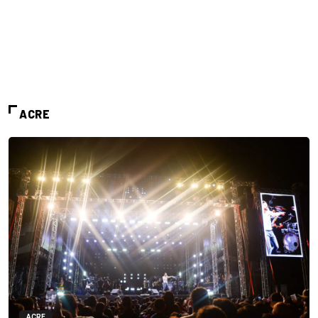
ACRE
ACRE