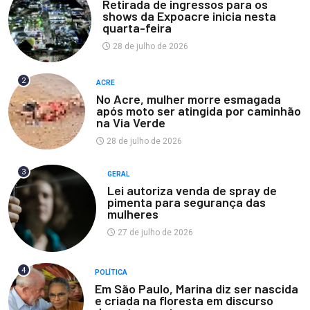
Retirada de ingressos para os
shows da Expoacre inicia nesta
quarta-feira
28 de julho de 2026
2
ACRE
No Acre, mulher morre esmagada
após moto ser atingida por caminhão
na Via Verde
28 de julho de 2026
3
GERAL
Lei autoriza venda de spray de
pimenta para segurança das
mulheres
27 de julho de 2026
4
POLÍTICA
Em São Paulo, Marina diz ser nascida
e criada na floresta em discurso