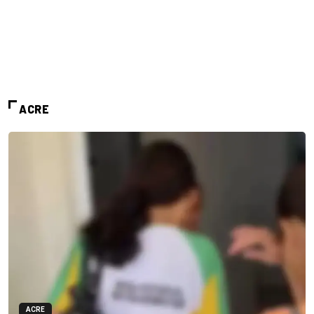
ACRE
ACRE