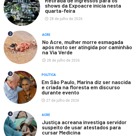
Retirada de ingressos para os
shows da Expoacre inicia nesta
quarta-feira
28 de julho de 2026
2
ACRE
No Acre, mulher morre esmagada
após moto ser atingida por caminhão
na Via Verde
28 de julho de 2026
3
POLÍTICA
Em São Paulo, Marina diz ser nascida
e criada na floresta em discurso
durante evento
27 de julho de 2026
4
ACRE
Justiça acreana investiga servidor
suspeito de usar atestados para
cursar Medicina