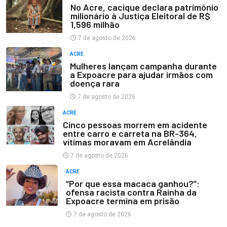
No Acre, cacique declara patrimônio
milionário à Justiça Eleitoral de R$
1,596 milhão
7 de agosto de 2026
ACRE
Mulheres lançam campanha durante
a Expoacre para ajudar irmãos com
doença rara
7 de agosto de 2026
ACRE
Cinco pessoas morrem em acidente
entre carro e carreta na BR-364,
vítimas moravam em Acrelândia
7 de agosto de 2026
ACRE
“Por que essa macaca ganhou?”:
ofensa racista contra Rainha da
Expoacre termina em prisão
7 de agosto de 2026