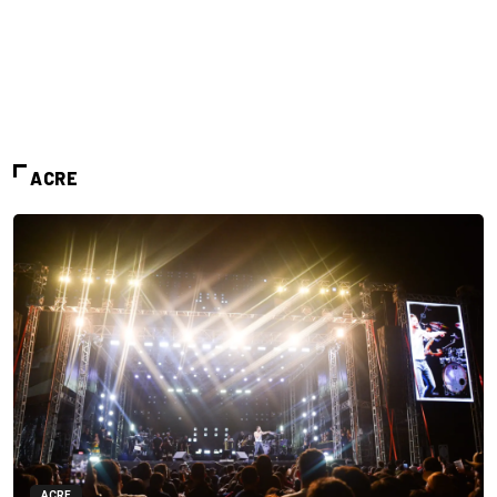
ACRE
ACRE