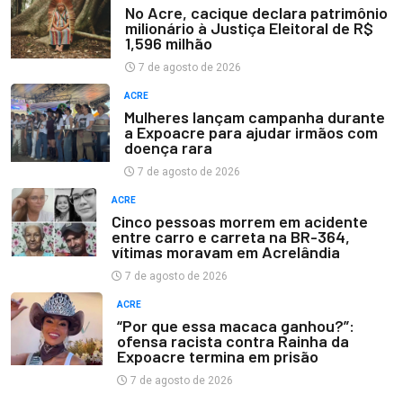
No Acre, cacique declara patrimônio
milionário à Justiça Eleitoral de R$
1,596 milhão
7 de agosto de 2026
ACRE
Mulheres lançam campanha durante
a Expoacre para ajudar irmãos com
doença rara
7 de agosto de 2026
ACRE
Cinco pessoas morrem em acidente
entre carro e carreta na BR-364,
vítimas moravam em Acrelândia
7 de agosto de 2026
ACRE
“Por que essa macaca ganhou?”:
ofensa racista contra Rainha da
Expoacre termina em prisão
7 de agosto de 2026