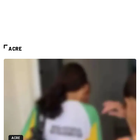
ACRE
ACRE