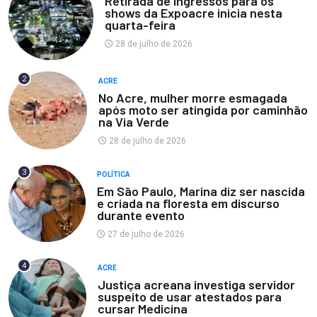
Retirada de ingressos para os
shows da Expoacre inicia nesta
quarta-feira
28 de julho de 2026
2
ACRE
No Acre, mulher morre esmagada
após moto ser atingida por caminhão
na Via Verde
28 de julho de 2026
3
POLÍTICA
Em São Paulo, Marina diz ser nascida
e criada na floresta em discurso
durante evento
27 de julho de 2026
4
ACRE
Justiça acreana investiga servidor
suspeito de usar atestados para
cursar Medicina