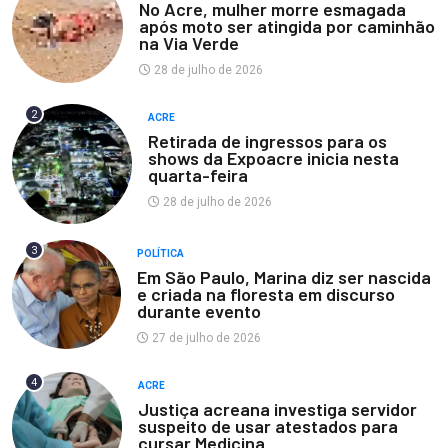
No Acre, mulher morre esmagada
após moto ser atingida por caminhão
na Via Verde
28 de julho de 2026
2
ACRE
Retirada de ingressos para os
shows da Expoacre inicia nesta
quarta-feira
28 de julho de 2026
3
POLÍTICA
Em São Paulo, Marina diz ser nascida
e criada na floresta em discurso
durante evento
27 de julho de 2026
4
ACRE
Justiça acreana investiga servidor
suspeito de usar atestados para
cursar Medicina