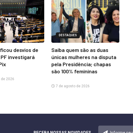
S
DESTAQUES
ificou desvios de
Saiba quem são as duas
 PF investigará
únicas mulheres na disputa
Pix
pela Presidência; chapas
são 100% femininas
 de 2026
7 de agosto de 2026
RECEBA NOSSAS NOVIDADES