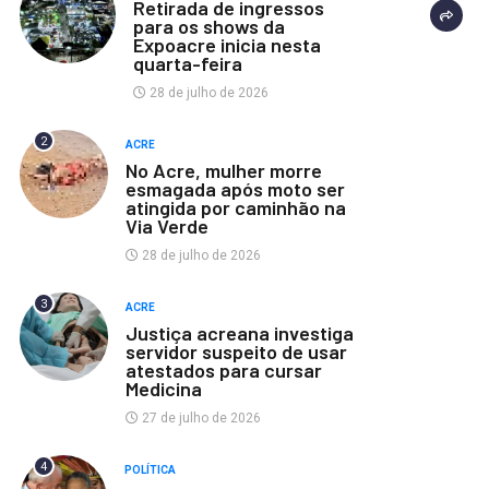
Retirada de ingressos
para os shows da
Expoacre inicia nesta
quarta-feira
28 de julho de 2026
2
ACRE
No Acre, mulher morre
esmagada após moto ser
atingida por caminhão na
Via Verde
28 de julho de 2026
3
ACRE
Justiça acreana investiga
servidor suspeito de usar
atestados para cursar
Medicina
27 de julho de 2026
4
POLÍTICA