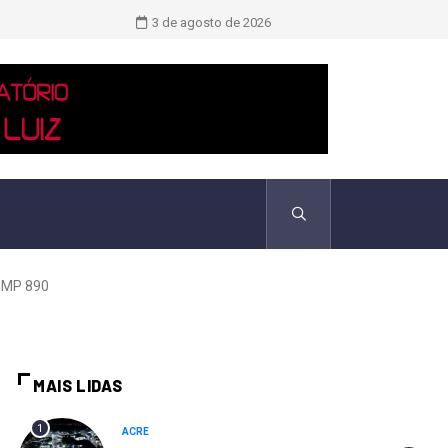
TCU identificou desvios de dinheiro 
3 de agosto de 2026
a MP 890
MAIS LIDAS
1
ACRE