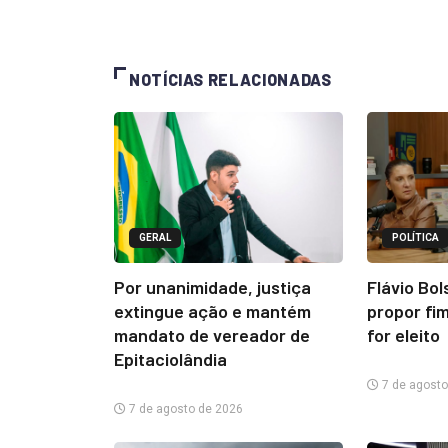
NOTÍCIAS RELACIONADAS
GERAL
POLÍTICA
Por unanimidade, justiça
Flávio Bo
extingue ação e mantém
propor fim
mandato de vereador de
for eleito
Epitaciolândia
7 de agosto
7 de agosto de 2026