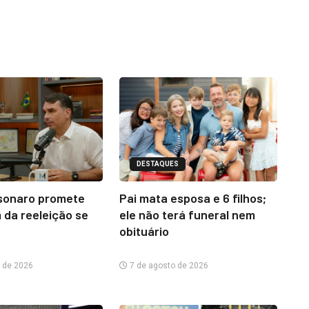
DESTAQUES
lsonaro promete
Pai mata esposa e 6 filhos;
 da reeleição se
ele não terá funeral nem
obituário
 de 2026
7 de agosto de 2026