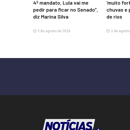
4º mandato, Lula vai me
‘muito for
pedir para ficar no Senado”,
chuvas e 
diz Marina Silva
de rios
3 de agosto de 2026
3 de agosto