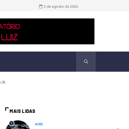
Novo boletim indica El Niño ‘muito 
2 de agosto de 2026
 IA
MAIS LIDAS
1
ACRE