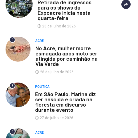
Retirada de ingressos
para os shows da
Expoacre inicia nesta
quarta-feira
28 de julho de 2026
2
ACRE
No Acre, mulher morre
esmagada após moto ser
atingida por caminhão na
Via Verde
28 de julho de 2026
3
POLÍTICA
Em São Paulo, Marina diz
ser nascida e criada na
floresta em discurso
durante evento
27 de julho de 2026
4
ACRE