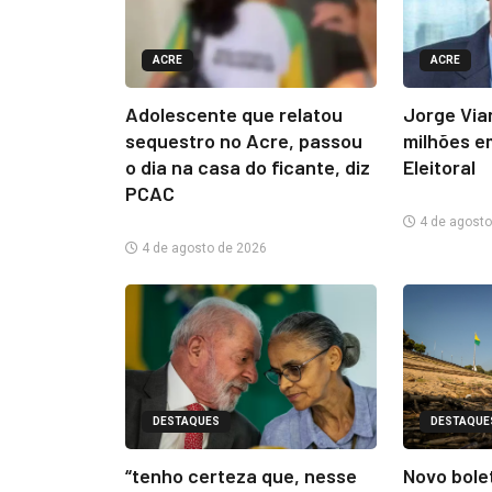
ACRE
ACRE
Adolescente que relatou
Jorge Via
sequestro no Acre, passou
milhões e
o dia na casa do ficante, diz
Eleitoral
PCAC
4 de agosto
4 de agosto de 2026
DESTAQUES
DESTAQUE
“tenho certeza que, nesse
Novo bolet