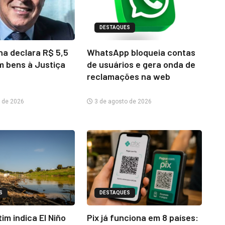
DESTAQUES
na declara R$ 5,5
WhatsApp bloqueia contas
m bens à Justiça
de usuários e gera onda de
reclamações na web
 de 2026
3 de agosto de 2026
S
DESTAQUES
im indica El Niño
Pix já funciona em 8 países: