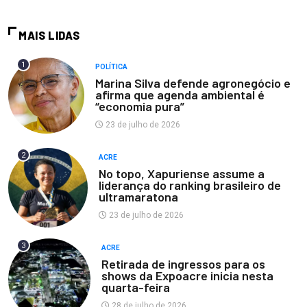
MAIS LIDAS
1
POLÍTICA
Marina Silva defende agronegócio e
afirma que agenda ambiental é
“economia pura”
23 de julho de 2026
2
ACRE
No topo, Xapuriense assume a
liderança do ranking brasileiro de
ultramaratona
23 de julho de 2026
3
ACRE
Retirada de ingressos para os
shows da Expoacre inicia nesta
quarta-feira
28 de julho de 2026