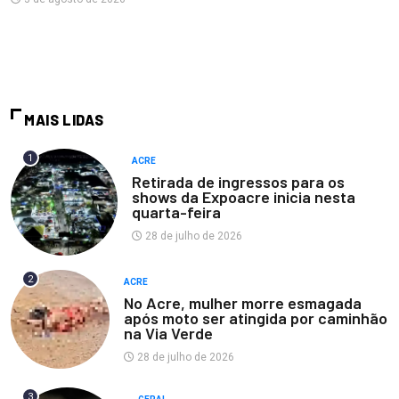
MAIS LIDAS
1
ACRE
Retirada de ingressos para os
shows da Expoacre inicia nesta
quarta-feira
28 de julho de 2026
2
ACRE
No Acre, mulher morre esmagada
após moto ser atingida por caminhão
na Via Verde
28 de julho de 2026
3