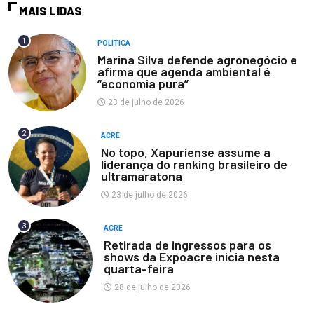
MAIS LIDAS
1
POLÍTICA
Marina Silva defende agronegócio e
afirma que agenda ambiental é
“economia pura”
23 de julho de 2026
2
ACRE
No topo, Xapuriense assume a
liderança do ranking brasileiro de
ultramaratona
23 de julho de 2026
3
ACRE
Retirada de ingressos para os
shows da Expoacre inicia nesta
quarta-feira
28 de julho de 2026