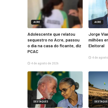
ACRE
ACRE
Adolescente que relatou
Jorge Via
sequestro no Acre, passou
milhões e
o dia na casa do ficante, diz
Eleitoral
PCAC
4 de agosto
4 de agosto de 2026
DESTAQUES
DESTAQUE