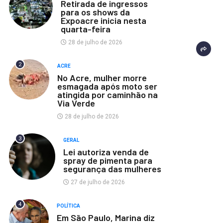
Retirada de ingressos
para os shows da
Expoacre inicia nesta
quarta-feira
28 de julho de 2026
2
ACRE
No Acre, mulher morre
esmagada após moto ser
atingida por caminhão na
Via Verde
28 de julho de 2026
3
GERAL
Lei autoriza venda de
spray de pimenta para
segurança das mulheres
27 de julho de 2026
4
POLÍTICA
Em São Paulo, Marina diz