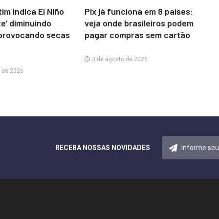
im indica El Niño
Pix já funciona em 8 países:
te’ diminuindo
veja onde brasileiros podem
provocando secas
pagar compras sem cartão
3 de agosto de 2026
 de 2026
RECEBA NOSSAS NOVIDADES