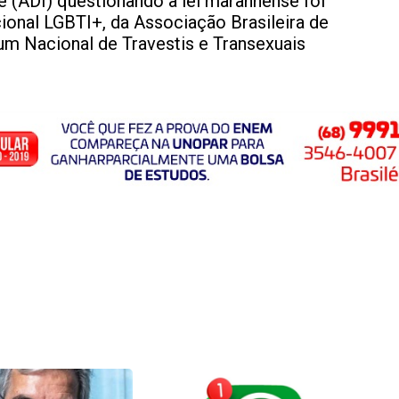
de (ADI) questionando a lei maranhense foi
cional LGBTI+, da Associação Brasileira de
m Nacional de Travestis e Transexuais