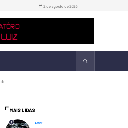
Novo boletim indica El Niño ‘muito 
2 de agosto de 2026
i...
MAIS LIDAS
1
ACRE