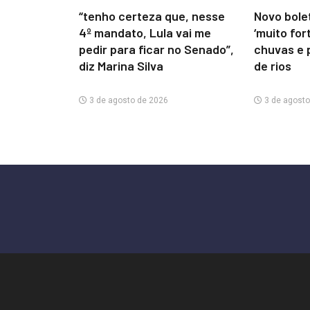
“tenho certeza que, nesse
Novo bolet
4º mandato, Lula vai me
‘muito for
pedir para ficar no Senado”,
chuvas e 
diz Marina Silva
de rios
3 de agosto de 2026
3 de agosto