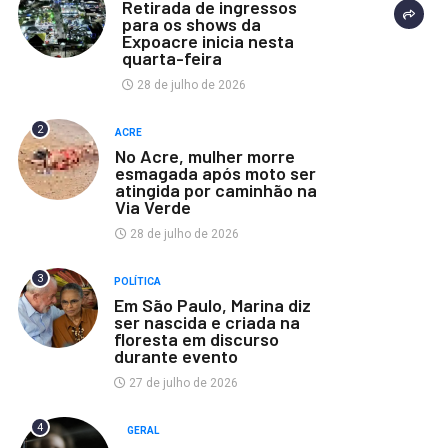
Retirada de ingressos
para os shows da
Expoacre inicia nesta
quarta-feira
28 de julho de 2026
2
ACRE
No Acre, mulher morre
esmagada após moto ser
atingida por caminhão na
Via Verde
28 de julho de 2026
3
POLÍTICA
Em São Paulo, Marina diz
ser nascida e criada na
floresta em discurso
durante evento
27 de julho de 2026
4
GERAL