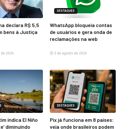
DESTAQUES
na declara R$ 5,5
WhatsApp bloqueia contas
m bens à Justiça
de usuários e gera onda de
reclamações na web
 de 2026
3 de agosto de 2026
S
DESTAQUES
im indica El Niño
Pix já funciona em 8 países:
te’ diminuindo
veja onde brasileiros podem