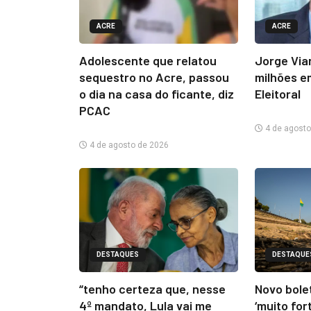
ACRE
ACRE
Adolescente que relatou
Jorge Via
sequestro no Acre, passou
milhões e
o dia na casa do ficante, diz
Eleitoral
PCAC
4 de agosto
4 de agosto de 2026
DESTAQUES
DESTAQUE
“tenho certeza que, nesse
Novo bolet
4º mandato, Lula vai me
‘muito for