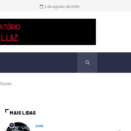
Novo boletim indica El Niño ‘muito 
2 de agosto de 2026
Suces...
MAIS LIDAS
1
ACRE