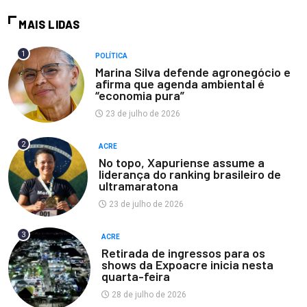
MAIS LIDAS
1
POLÍTICA
Marina Silva defende agronegócio e
afirma que agenda ambiental é
“economia pura”
23 de julho de 2026
2
ACRE
No topo, Xapuriense assume a
liderança do ranking brasileiro de
ultramaratona
23 de julho de 2026
3
ACRE
Retirada de ingressos para os
shows da Expoacre inicia nesta
quarta-feira
28 de julho de 2026