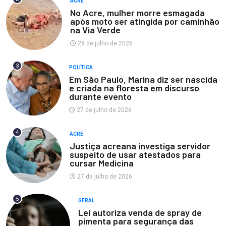
ACRE
No Acre, mulher morre esmagada
após moto ser atingida por caminhão
na Via Verde
28 de julho de 2026
3
POLÍTICA
Em São Paulo, Marina diz ser nascida
e criada na floresta em discurso
durante evento
27 de julho de 2026
4
ACRE
Justiça acreana investiga servidor
suspeito de usar atestados para
cursar Medicina
27 de julho de 2026
5
GERAL
Lei autoriza venda de spray de
pimenta para segurança das