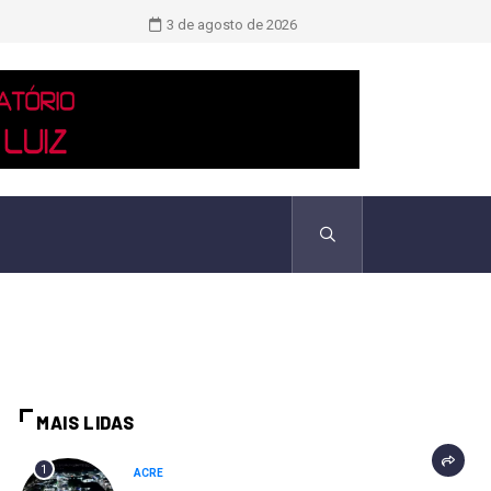
TCU identificou desvios de dinheiro 
3 de agosto de 2026
MAIS LIDAS
1
ACRE