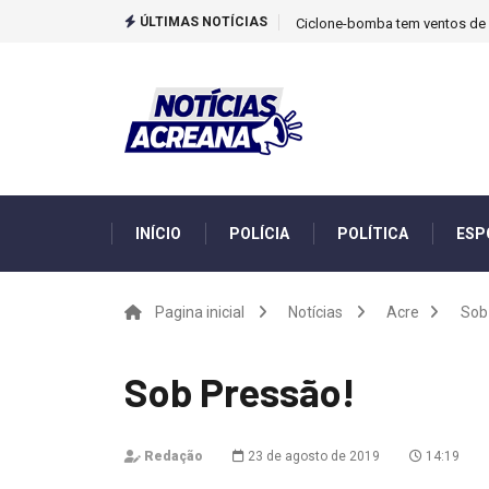
ÚLTIMAS NOTÍCIAS
Ciclone-bomba tem ventos de m
INÍCIO
POLÍCIA
POLÍTICA
ESP
Pagina inicial
Notícias
Acre
Sob
Sob Pressão!
Redação
23 de agosto de 2019
14:19