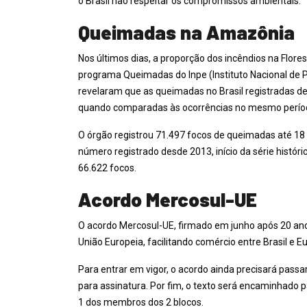
o Brasil não respeitar os compromissos ambientais.
Queimadas na Amazônia
Nos últimos dias, a proporção dos incêndios na Flor
programa Queimadas do Inpe (Instituto Nacional de Pe
revelaram que as queimadas no Brasil registradas d
quando comparadas às ocorrências no mesmo perío
O órgão registrou 71.497 focos de queimadas até 18 d
número registrado desde 2013, início da série histór
66.622 focos.
Acordo Mercosul-UE
O acordo Mercosul-UE, firmado em junho após 20 ano
União Europeia, facilitando comércio entre Brasil e E
Para entrar em vigor, o acordo ainda precisará passar
para assinatura. Por fim, o texto será encaminhado 
1 dos membros dos 2 blocos.