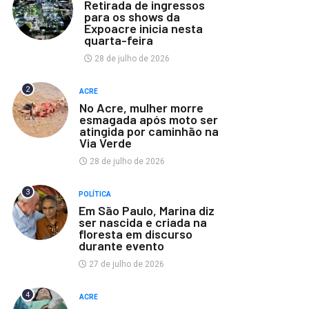
Retirada de ingressos
para os shows da
Expoacre inicia nesta
quarta-feira
28 de julho de 2026
2
ACRE
No Acre, mulher morre
esmagada após moto ser
atingida por caminhão na
Via Verde
28 de julho de 2026
3
POLÍTICA
Em São Paulo, Marina diz
ser nascida e criada na
floresta em discurso
durante evento
27 de julho de 2026
4
ACRE