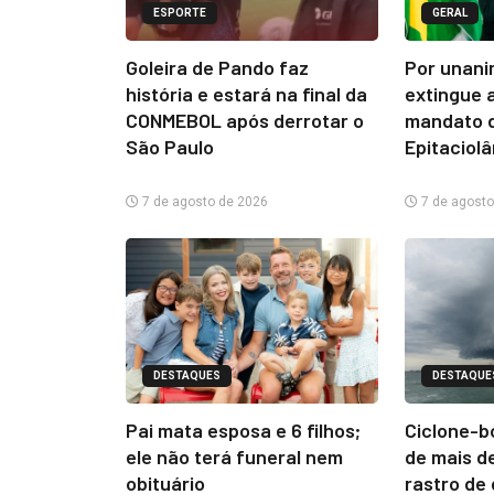
ESPORTE
GERAL
Goleira de Pando faz
Por unani
história e estará na final da
extingue 
CONMEBOL após derrotar o
mandato d
São Paulo
Epitaciol
7 de agosto de 2026
7 de agosto
DESTAQUES
DESTAQUE
Pai mata esposa e 6 filhos;
Ciclone-b
ele não terá funeral nem
de mais d
obituário
rastro de