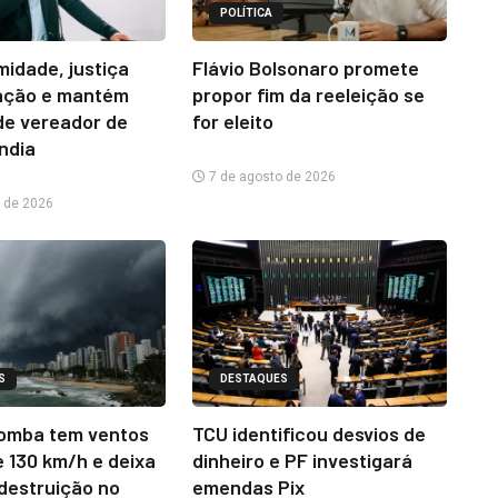
POLÍTICA
midade, justiça
Flávio Bolsonaro promete
ação e mantém
propor fim da reeleição se
e vereador de
for eleito
ândia
7 de agosto de 2026
 de 2026
S
DESTAQUES
omba tem ventos
TCU identificou desvios de
e 130 km/h e deixa
dinheiro e PF investigará
 destruição no
emendas Pix